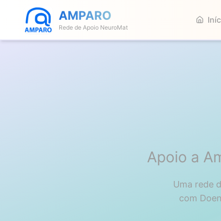
AMPARO
Iní
Rede de Apoio NeuroMat
Apoio a A
Uma rede d
com Doenç