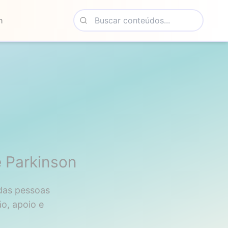
n
 Parkinson
das pessoas
o, apoio e